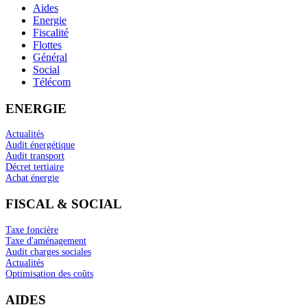
Aides
Energie
Fiscalité
Flottes
Général
Social
Télécom
ENERGIE
Actualités
Audit énergétique
Audit transport
Décret tertiaire
Achat énergie
FISCAL & SOCIAL
Taxe foncière
Taxe d'aménagement
Audit charges sociales
Actualités
Optimisation des coûts
AIDES