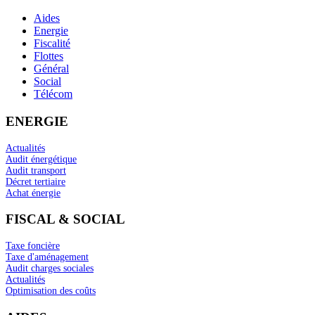
Aides
Energie
Fiscalité
Flottes
Général
Social
Télécom
ENERGIE
Actualités
Audit énergétique
Audit transport
Décret tertiaire
Achat énergie
FISCAL & SOCIAL
Taxe foncière
Taxe d'aménagement
Audit charges sociales
Actualités
Optimisation des coûts